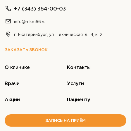
Контакты
+7 (343) 364-00-03
info@mkm66.ru
ЗАПИСЬ НА ПРИЁМ
г. Екатеринбург, ул. Техническая, д. 14, к. 2
+7 (343) 364-00-03
ЗАКАЗАТЬ ЗВОНОК
О клинике
Контакты
ОТПРАВИТЬ
ОТПРАВИТЬ
Я даю согласие на
обработку персональных
Врачи
Услуги
Я даю согласие на
обработку персональных
данных
данных
ОТПРАВИТЬ
Акции
Пациенту
Я даю согласие на
обработку персональных
данных
ЗАПИСЬ НА ПРИЁМ